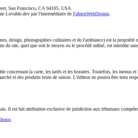
Street, San Francisco, CA 94105, USA.
rme Lovable.dev par l'intermédiaire de
FabienWebDesign
.
cônes, design, photographies culinaires et de l'ambiance) est la propriété
 du site, quel que soit le moyen ou le procédé utilisé, est interdite sans
ble concernant la carte, les tarifs et les horaires. Toutefois, les menus 
rché et des produits bruts de saison. L'éditeur ne pourra être tenu res
ançais. Il est fait attribution exclusive de juridiction aux tribunaux compé
rdeaux